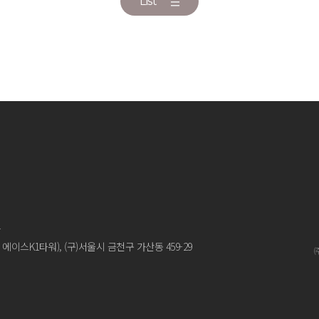
List
화
 에이스K1타워),
(구)서울시 금천구 가산동 459-29